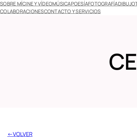
Skip
SOBRE MÍ
CINE Y VÍDEO
MÚSICA
POESÍA
FOTOGRAFÍA
DIBUJO
COLABORACIONES
CONTACTO Y SERVICIOS
to
content
CE
←VOLVER