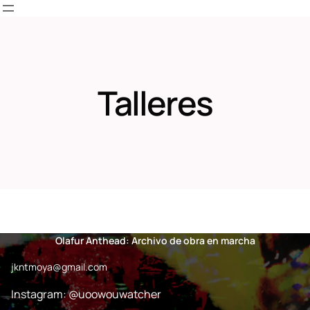
Skip
to
content
Talleres
Olafur Anthead: Archivo de obra en marcha
jkntmoya@gmail.com
Instagram: @uoowouwatcher