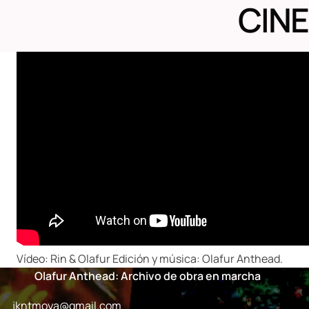
CINE
Vídeo: Rin & Olafur Edición y música: Olafur Anthead.
Olafur Anthead: Archivo de obra en marcha
jkntmoya@gmail.com