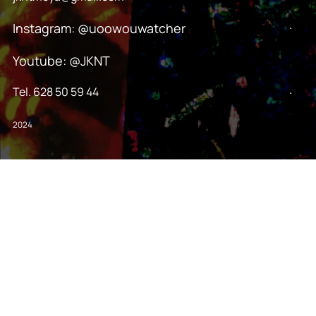
.
Instagram: @uoowouwatcher
Youtube: @JKNT
.
Tel. 628 50 59 44
2024