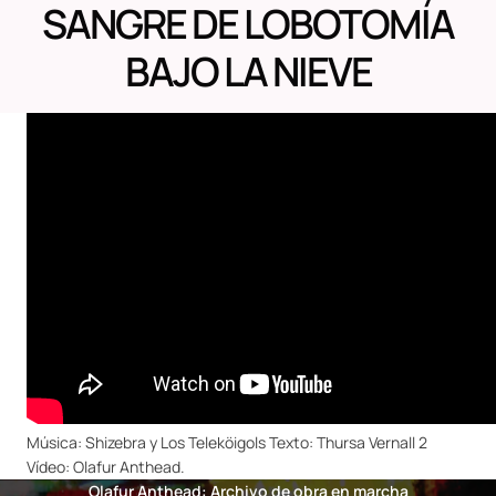
SANGRE DE LOBOTOMÍA
BAJO LA NIEVE
Música: Shizebra y Los Teleköigols Texto: Thursa Vernall 2
Vídeo: Olafur Anthead.
Olafur Anthead: Archivo de obra en marcha