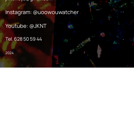
.
Instagram: @uoowouwatcher
Youtube: @JKNT
.
Tel. 628 50 59 44
2024