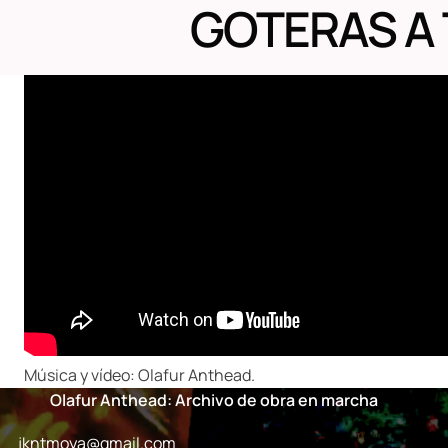
GOTERAS A 
Música y vídeo: Olafur Anthead.
Olafur Anthead: Archivo de obra en marcha
jkntmoya@gmail.com