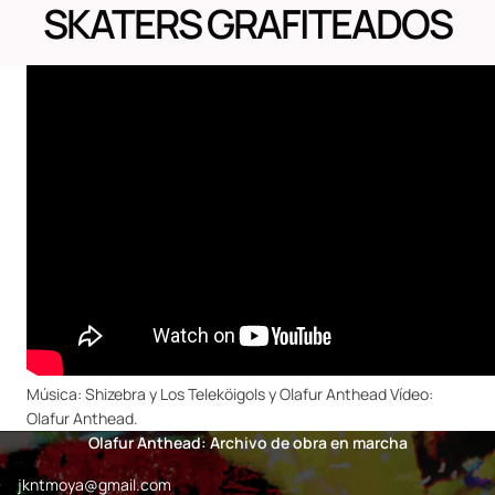
SKATERS GRAFITEADOS
Música: Shizebra y Los Teleköigols y Olafur Anthead Vídeo:
Olafur Anthead.
Olafur Anthead: Archivo de obra en marcha
jkntmoya@gmail.com