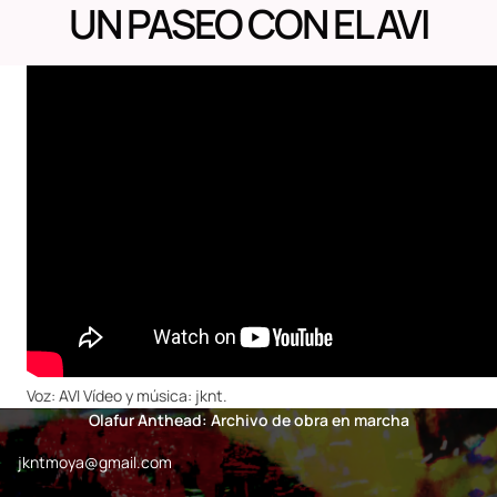
UN PASEO CON EL AVI
Voz: AVI Vídeo y música: jknt.
Olafur Anthead: Archivo de obra en marcha
jkntmoya@gmail.com